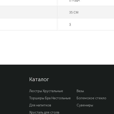
2 ГОДА
35 СМ
3
Каталог
Люстры Хрустальные
Вазы
Торшеры Бра Настольные
Богемское стекло
Для напитков
Сувениры
Хрусталь для стола