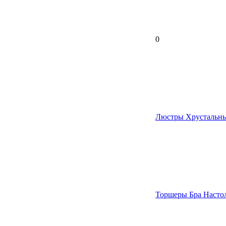
0
Люстры Хрустальн
Торшеры Бра Насто